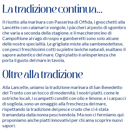
La tradizione continua...
Il risotto alla marinara con Passerina di Offida, i gnocchetti alla
Lancètte con calamari e vongole, i pàccheri al pesto di sgombro
che varia a seconda della stagione, e il maccheroncino di
Campofilone al ragù di rospo e gamberetti sono solo alcune
delle nostre specialità. Le grigliate miste alla sambenedettese,
con pesci freschissimi cotti su pietre laviche naturali, esaltano il
sapore autentico del mare. Ogni piatto è un’esperienza che
porta il gusto del mare in tavola.
Oltre alla tradizione
Alla Lancette, uniamo la tradizione marinara di San Benedetto
del Tronto con un tocco di modernità. I nostri piatti, come le
ostriche locali, i scampetti conditi con olio e limone, e i carpacci
di sogliola, sono un omaggio alla freschezza del mare,
rispettando la tradizione del pesce crudo che ci è stata
tramandata dalla nonna pescivendola. Ma non ci fermiamo qui:
proponiamo anche piatti innovativi per chi ama scoprire nuovi
sapori.