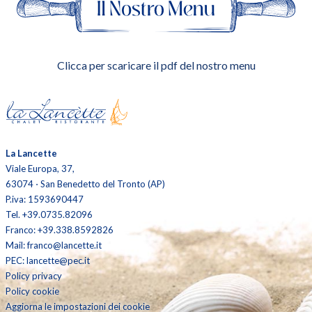
Clicca per scaricare il pdf del nostro menu
La Lancette
Viale Europa, 37,
63074 ⋅ San Benedetto del Tronto (AP)
P.iva: 1593690447
Tel. +39.0735.82096
Franco: +39.338.8592826
Mail: franco@lancette.it
PEC: lancette@pec.it
Policy privacy
Policy cookie
Aggiorna le impostazioni dei cookie