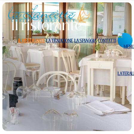
Il ristorante
IL RISTORANTE
LA TRADIZIONE
LA SPIAGGIA
CONTATTI